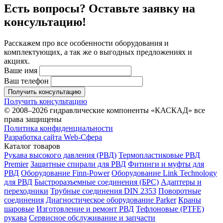
Есть вопросы? Оставьте заявку на
консультацию!
Расскажем про все особенности оборудования и
комплектующих, а так же о выгодных предложениях и
акциях.
Ваше имя
Ваш телефон
Получить консультацию
Получить консультацию
© 2008–2026 гидравлические компоненты «КАСКАД» все
права защищены
Политика конфиденциальности
Разработка сайта Web-Сфера
Каталог товаров
Рукава высокого давления (РВД)
Термопластиковые РВД
Premier
Защитные спирали для РВД
Фитинги и муфты для
РВД
Оборудование Finn-Power
Оборудование Link Technology
для РВД
Быстроразъемные соединения (БРС)
Адаптеры и
переходники
Трубные соединения DIN 2353
Поворотные
соединения
Диагностическое оборудование Parker
Краны
шаровые
Изготовление и ремонт РВД
Тефлоновые (PTFE)
рукава
Сервисное обслуживание и запчасти