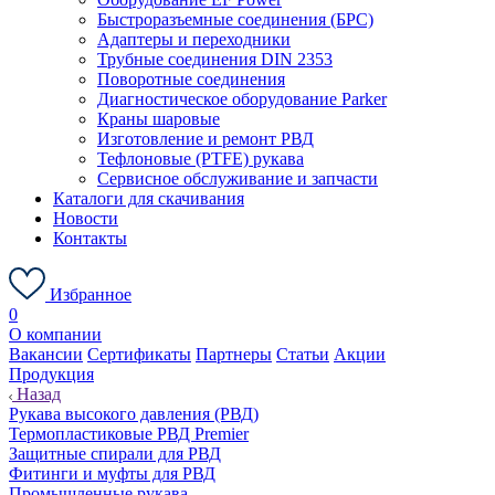
Быстроразъемные соединения (БРС)
Адаптеры и переходники
Трубные соединения DIN 2353
Поворотные соединения
Диагностическое оборудование Parker
Краны шаровые
Изготовление и ремонт РВД
Тефлоновые (PTFE) рукава
Сервисное обслуживание и запчасти
Каталоги для скачивания
Новости
Контакты
Избранное
0
О компании
Вакансии
Сертификаты
Партнеры
Статьи
Акции
Продукция
Назад
Рукава высокого давления (РВД)
Термопластиковые РВД Premier
Защитные спирали для РВД
Фитинги и муфты для РВД
Промышленные рукава