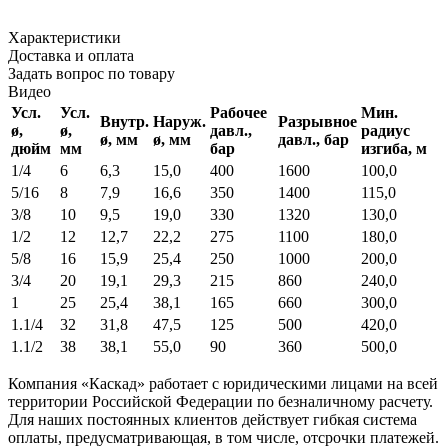
Характеристики
Доставка и оплата
Задать вопрос по товару
Видео
Усл.
Усл.
Рабочее
Мин.
Внутр.
Наруж.
Разрывное
ø,
ø,
давл.,
радиус
ø, мм
ø, мм
давл., бар
дюйм
мм
бар
изгиба, м
1/4
6
6,3
15,0
400
1600
100
,0
5/16
8
7,9
16,6
350
1400
115
,0
3/8
10
9,5
19,0
330
1320
130,0
1/2
12
12,7
22,2
275
1100
180
,0
5/8
16
15,9
25,4
250
1000
200
,0
3/4
20
19,1
29,3
215
860
240
,0
1
25
25,4
38,1
165
660
300
,0
1.1/4
32
31,8
47,5
125
500
420
,0
1.1/2
38
38,1
55,0
90
360
500
,0
Компания «Каскад» работает с юридическими лицами на всей
территории Российской Федерации по безналичному расчету.
Для наших постоянных клиентов действует гибкая система
оплаты, предусматривающая, в том числе, отсрочки платежей.