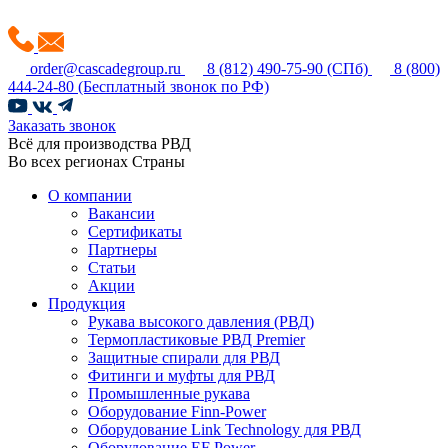
order@cascadegroup.ru
8 (812) 490-75-90
(СПб)
8 (800)
444-24-80
(Бесплатный звонок по РФ)
Заказать звонок
Всё для производства РВД
Во всех регионах Страны
О компании
Вакансии
Сертификаты
Партнеры
Статьи
Акции
Продукция
Рукава высокого давления (РВД)
Термопластиковые РВД Premier
Защитные спирали для РВД
Фитинги и муфты для РВД
Промышленные рукава
Оборудование Finn-Power
Оборудование Link Technology для РВД
Оборудование EF Power