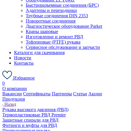
Быстроразъемные соединения (БРС)
Адаптеры и переходники
Трубные соединения DIN 2353
Поворотные соединения
Диагностическое оборудование Parker
Краны шаровые
Изготовление и ремонт РВД
Тефлоновые (PTFE) рукава
Сервисное обслуживание и запчасти
Каталоги для скачивания
Новости
Контакты
Избранное
0
О компании
Вакансии
Сертификаты
Партнеры
Статьи
Акции
Продукция
Назад
Рукава высокого давления (РВД)
Термопластиковые РВД Premier
Защитные спирали для РВД
Фитинги и муфты для РВД
Промышленные рукава