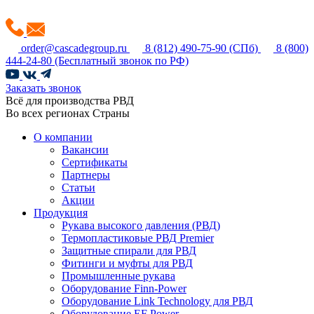
order@cascadegroup.ru
8 (812) 490-75-90
(СПб)
8 (800)
444-24-80
(Бесплатный звонок по РФ)
Заказать звонок
Всё для производства РВД
Во всех регионах Страны
О компании
Вакансии
Сертификаты
Партнеры
Статьи
Акции
Продукция
Рукава высокого давления (РВД)
Термопластиковые РВД Premier
Защитные спирали для РВД
Фитинги и муфты для РВД
Промышленные рукава
Оборудование Finn-Power
Оборудование Link Technology для РВД
Оборудование EF Power