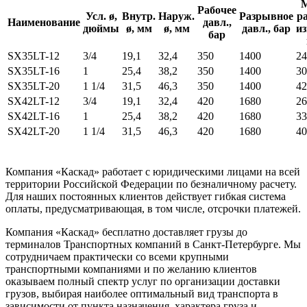
Рабочее
Усл. ø,
Внутр.
Наруж.
Разрывное
р
Наименование
давл.,
дюймы
ø, мм
ø, мм
давл., бар
из
бар
SX35LT-12
3/4
19,1
32,4
350
1400
24
SX35LT-16
1
25,4
38,2
350
1400
30
SX35LT-20
1 1/4
31,5
46,3
350
1400
42
SX42LT-12
3/4
19,1
32,4
420
1680
26
SX42LT-16
1
25,4
38,2
420
1680
33
SX42LT-20
1 1/4
31,5
46,3
420
1680
40
Компания «Каскад» работает с юридическими лицами на всей
территории Российской Федерации по безналичному расчету.
Для наших постоянных клиентов действует гибкая система
оплаты, предусматривающая, в том числе, отсрочки платежей.
Компания «Каскад» бесплатно доставляет грузы до
терминалов Транспортных компаний в Санкт-Петербурге. Мы
сотрудничаем практически со всеми крупными
транспортными компаниями и по желанию клиентов
оказываем полный спектр услуг по организации доставки
грузов, выбирая наиболее оптимальный вид транспорта в
зависимости от пункта назначения, характера груза и