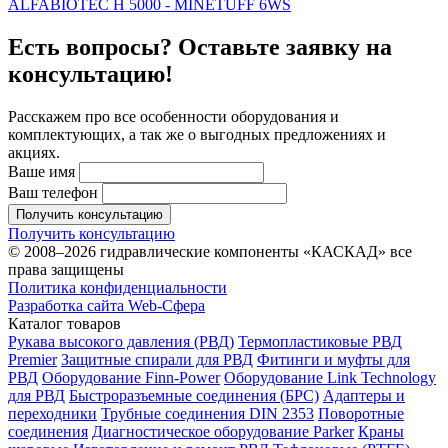
ALFABIOTEC H 5000 - MINETUFF 6WS
Есть вопросы? Оставьте заявку на
консультацию!
Расскажем про все особенности оборудования и
комплектующих, а так же о выгодных предложениях и
акциях.
Ваше имя
Ваш телефон
Получить консультацию
Получить консультацию
© 2008–2026 гидравлические компоненты «КАСКАД» все
права защищены
Политика конфиденциальности
Разработка сайта Web-Сфера
Каталог товаров
Рукава высокого давления (РВД)
Термопластиковые РВД
Premier
Защитные спирали для РВД
Фитинги и муфты для
РВД
Оборудование Finn-Power
Оборудование Link Technology
для РВД
Быстроразъемные соединения (БРС)
Адаптеры и
переходники
Трубные соединения DIN 2353
Поворотные
соединения
Диагностическое оборудование Parker
Краны