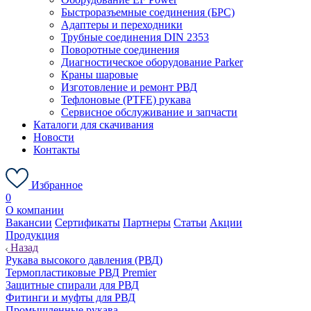
Быстроразъемные соединения (БРС)
Адаптеры и переходники
Трубные соединения DIN 2353
Поворотные соединения
Диагностическое оборудование Parker
Краны шаровые
Изготовление и ремонт РВД
Тефлоновые (PTFE) рукава
Сервисное обслуживание и запчасти
Каталоги для скачивания
Новости
Контакты
Избранное
0
О компании
Вакансии
Сертификаты
Партнеры
Статьи
Акции
Продукция
Назад
Рукава высокого давления (РВД)
Термопластиковые РВД Premier
Защитные спирали для РВД
Фитинги и муфты для РВД
Промышленные рукава