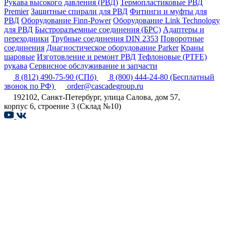
Рукава высокого давления (РВД)
Термопластиковые РВД
Premier
Защитные спирали для РВД
Фитинги и муфты для
РВД
Оборудование Finn-Power
Оборудование Link Technology
для РВД
Быстроразъемные соединения (БРС)
Адаптеры и
переходники
Трубные соединения DIN 2353
Поворотные
соединения
Диагностическое оборудование Parker
Краны
шаровые
Изготовление и ремонт РВД
Тефлоновые (PTFE)
рукава
Сервисное обслуживание и запчасти
8 (812) 490-75-90
(СПб)
8 (800) 444-24-80
(Бесплатный
звонок по РФ)
order@cascadegroup.ru
192102, Санкт-Петербург, улица Салова, дом 57,
корпус 6, строение 3 (Склад №10)