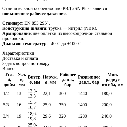
Отличительной особенностью РВД 2SN Plus является
повышенное рабочее давление.
Стандарт
: EN 853 2SN .
Конструкция шланга
: трубка — нитрил
(NBR).
Армирование
: две
оплетки из высокопрочной стальной
проволоки.
Диапазон температур
: –40°C до +100°C.
Характеристики
Доставка и оплата
Задать вопрос по товару
Видео
Усл.
Усл.
Рабочее
Мин.
Внутр.
Наруж.
Разрывное
ø,
ø,
давл.,
радиус
ø, мм
ø, мм
давл., бар
дюйм
мм
бар
изгиба, мм
12,3-
1/2
13
22,1
360
1440
180,0
13,3
15,5-
5/8
16
25,9
350
1400
200,0
16,7
18,6-
3/4
19
29,6
320
1280
240,0
19,8
25,0-