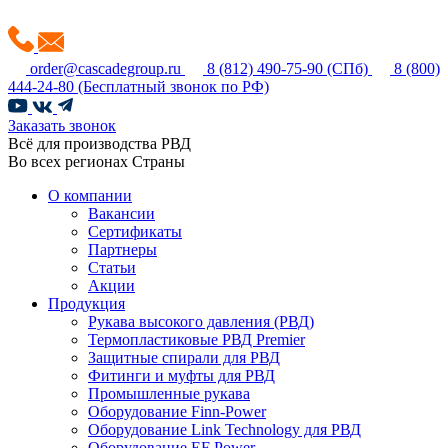
order@cascadegroup.ru
8 (812) 490-75-90
(СПб)
8 (800)
444-24-80
(Бесплатный звонок по РФ)
Заказать звонок
Всё для производства РВД
Во всех регионах Страны
О компании
Вакансии
Сертификаты
Партнеры
Статьи
Акции
Продукция
Рукава высокого давления (РВД)
Термопластиковые РВД Premier
Защитные спирали для РВД
Фитинги и муфты для РВД
Промышленные рукава
Оборудование Finn-Power
Оборудование Link Technology для РВД
Оборудование EF Power