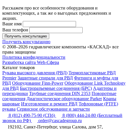
Расскажем про все особенности оборудования и
комплектующих, а так же о выгодных предложениях и
акциях.
Ваше имя
Ваш телефон
Получить консультацию
Получить консультацию
© 2008–2026 гидравлические компоненты «КАСКАД» все
права защищены
Политика конфиденциальности
Разработка сайта Web-Сфера
Каталог товаров
Рукава высокого давления (РВД)
Термопластиковые РВД
Premier
Защитные спирали для РВД
Фитинги и муфты для
РВД
Оборудование Finn-Power
Оборудование Link Technology
для РВД
Быстроразъемные соединения (БРС)
Адаптеры и
переходники
Трубные соединения DIN 2353
Поворотные
соединения
Диагностическое оборудование Parker
Краны
шаровые
Изготовление и ремонт РВД
Тефлоновые (PTFE)
рукава
Сервисное обслуживание и запчасти
8 (812) 490-75-90
(СПб)
8 (800) 444-24-80
(Бесплатный
звонок по РФ)
order@cascadegroup.ru
192102, Санкт-Петербург, улица Салова, дом 57,