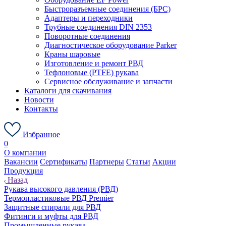
Быстроразъемные соединения (БРС)
Адаптеры и переходники
Трубные соединения DIN 2353
Поворотные соединения
Диагностическое оборудование Parker
Краны шаровые
Изготовление и ремонт РВД
Тефлоновые (PTFE) рукава
Сервисное обслуживание и запчасти
Каталоги для скачивания
Новости
Контакты
Избранное
0
О компании
Вакансии
Сертификаты
Партнеры
Статьи
Акции
Продукция
Назад
Рукава высокого давления (РВД)
Термопластиковые РВД Premier
Защитные спирали для РВД
Фитинги и муфты для РВД
Промышленные рукава