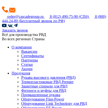
order@cascadegroup.ru
8 (812) 490-75-90
(СПб)
8 (800)
444-24-80
(Бесплатный звонок по РФ)
Заказать звонок
Всё для производства РВД
Во всех регионах Страны
О компании
Вакансии
Сертификаты
Партнеры
Статьи
Акции
Продукция
Рукава высокого давления (РВД)
Термопластиковые РВД Premier
Защитные спирали для РВД
Фитинги и муфты для РВД
Промышленные рукава
Оборудование Finn-Power
Оборудование Link Technology для РВД
Оборудование EF Power