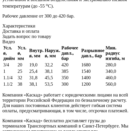
о
температурам (до -55
С).
Рабочее давление от 300 до 420 бар.
Характеристики
Доставка и оплата
Задать вопрос по товару
Видео
Усл.
Усл.
Рабочее
Мин.
Внутр.
Наруж.
Разрывное
ø,
ø,
давл.,
радиус
ø, мм
ø, мм
давл., бар
дюйм
мм
бар
изгиба, м
3/4
20
19,0
32,2
420
1680
280,0
1
25
25,4
38,1
385
1540
340
,0
1.1/4
32
31,8
45,5
350
1400
460
,0
1.1/2
38
38,1
53,5
300
1200
560
,0
Компания «Каскад» работает с юридическими лицами на всей
территории Российской Федерации по безналичному расчету.
Для наших постоянных клиентов действует гибкая система
оплаты, предусматривающая, в том числе, отсрочки платежей.
Компания «Каскад» бесплатно доставляет грузы до
терминалов Транспортных компаний в Санкт-Петербурге. Мы