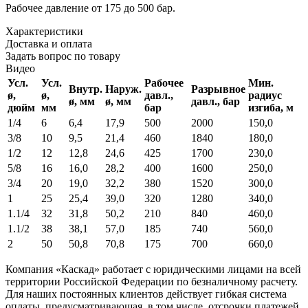
Рабочее давление от 175 до 500 бар.
Характеристики
Доставка и оплата
Задать вопрос по товару
Видео
Усл.
Усл.
Рабочее
Мин.
Внутр.
Наруж.
Разрывное
ø,
ø,
давл.,
радиус
ø, мм
ø, мм
давл., бар
дюйм
мм
бар
изгиба, м
1/4
6
6,4
17,9
500
2000
150,0
3/8
10
9,5
21,4
460
1840
180
,0
1/2
12
12,8
24,6
425
1700
230
,0
5/8
16
16,0
28,2
400
1600
250,0
3/4
20
19,0
32,2
380
1520
300
,0
1
25
25,4
39,0
320
1280
340
,0
1.1/4
32
31,8
50,2
210
840
460
,0
1.1/2
38
38,1
57,0
185
740
560
,0
2
50
50,8
70,8
175
700
660
,0
Компания «Каскад» работает с юридическими лицами на всей
территории Российской Федерации по безналичному расчету.
Для наших постоянных клиентов действует гибкая система
оплаты, предусматривающая, в том числе, отсрочки платежей.