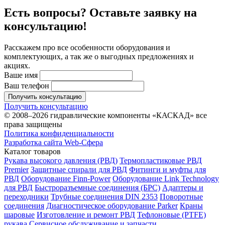
Есть вопросы? Оставьте заявку на
консультацию!
Расскажем про все особенности оборудования и
комплектующих, а так же о выгодных предложениях и
акциях.
Ваше имя
Ваш телефон
Получить консультацию
Получить консультацию
© 2008–2026 гидравлические компоненты «КАСКАД» все
права защищены
Политика конфиденциальности
Разработка сайта Web-Сфера
Каталог товаров
Рукава высокого давления (РВД)
Термопластиковые РВД
Premier
Защитные спирали для РВД
Фитинги и муфты для
РВД
Оборудование Finn-Power
Оборудование Link Technology
для РВД
Быстроразъемные соединения (БРС)
Адаптеры и
переходники
Трубные соединения DIN 2353
Поворотные
соединения
Диагностическое оборудование Parker
Краны
шаровые
Изготовление и ремонт РВД
Тефлоновые (PTFE)
рукава
Сервисное обслуживание и запчасти