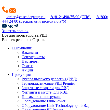
order@cascadegroup.ru
8 (812) 490-75-90
(СПб)
8 (800)
444-24-80
(Бесплатный звонок по РФ)
Заказать звонок
Всё для производства РВД
Во всех регионах Страны
О компании
Вакансии
Сертификаты
Партнеры
Статьи
Акции
Продукция
Рукава высокого давления (РВД)
Термопластиковые РВД Premier
Защитные спирали для РВД
Фитинги и муфты для РВД
Промышленные рукава
Оборудование Finn-Power
Оборудование Link Technology для РВД
Оборудование EF Power