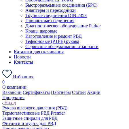
Быстроразъемные соединения (БРС)
Адаптеры и переходники
Трубные соединения DIN 2353
Поворотные соединения
Диагностическое оборудование Parker
Краны шаровые
Изготовление и ремонт РВД
Тефлоновые (PTFE) рукава
Сервисное обслуживание и запчасти
Каталоги для скачивания
Новости
Контакты
Избранное
0
О компании
Вакансии
Сертификаты
Партнеры
Статьи
Акции
Продукция
Назад
Рукава высокого давления (РВД)
Термопластиковые РВД Premier
Защитные спирали для РВД
Фитинги и муфты для РВД
Промышленные рукава