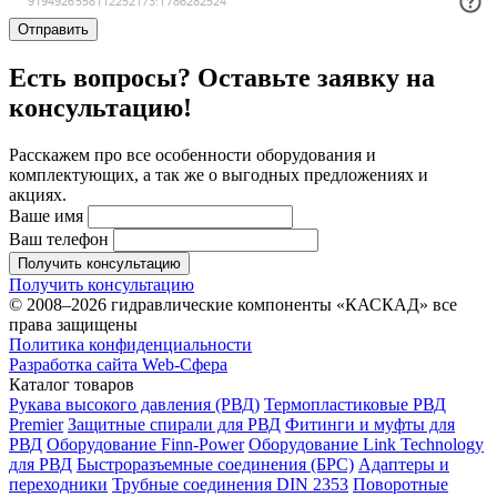
Отправить
Есть вопросы? Оставьте заявку на
консультацию!
Расскажем про все особенности оборудования и
комплектующих, а так же о выгодных предложениях и
акциях.
Ваше имя
Ваш телефон
Получить консультацию
Получить консультацию
© 2008–2026 гидравлические компоненты «КАСКАД» все
права защищены
Политика конфиденциальности
Разработка сайта Web-Сфера
Каталог товаров
Рукава высокого давления (РВД)
Термопластиковые РВД
Premier
Защитные спирали для РВД
Фитинги и муфты для
РВД
Оборудование Finn-Power
Оборудование Link Technology
для РВД
Быстроразъемные соединения (БРС)
Адаптеры и
переходники
Трубные соединения DIN 2353
Поворотные