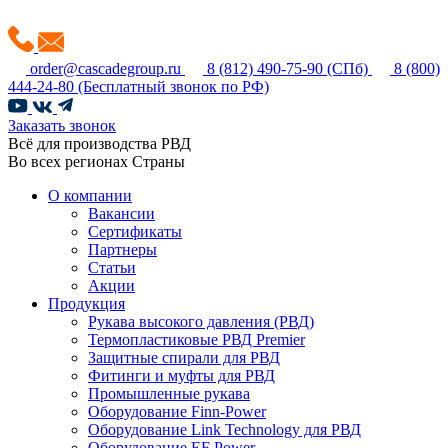
order@cascadegroup.ru
8 (812) 490-75-90
(СПб)
8 (800)
444-24-80
(Бесплатный звонок по РФ)
Заказать звонок
Всё для производства РВД
Во всех регионах Страны
О компании
Вакансии
Сертификаты
Партнеры
Статьи
Акции
Продукция
Рукава высокого давления (РВД)
Термопластиковые РВД Premier
Защитные спирали для РВД
Фитинги и муфты для РВД
Промышленные рукава
Оборудование Finn-Power
Оборудование Link Technology для РВД
Оборудование EF Power