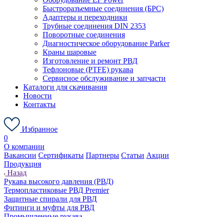
Быстроразъемные соединения (БРС)
Адаптеры и переходники
Трубные соединения DIN 2353
Поворотные соединения
Диагностическое оборудование Parker
Краны шаровые
Изготовление и ремонт РВД
Тефлоновые (PTFE) рукава
Сервисное обслуживание и запчасти
Каталоги для скачивания
Новости
Контакты
Избранное
0
О компании
Вакансии
Сертификаты
Партнеры
Статьи
Акции
Продукция
Назад
Рукава высокого давления (РВД)
Термопластиковые РВД Premier
Защитные спирали для РВД
Фитинги и муфты для РВД
Промышленные рукава