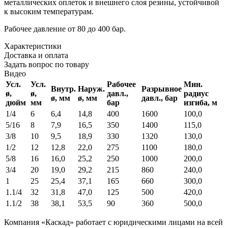
металлических оплеток и внешнего слоя резины, устойчивой
к высоким температурам.
Рабочее давление от 80 до 400 бар.
Характеристики
Доставка и оплата
Задать вопрос по товару
Видео
Усл.
Усл.
Рабочее
Мин.
Внутр.
Наруж.
Разрывное
ø,
ø,
давл.,
радиус
ø, мм
ø, мм
давл., бар
дюйм
мм
бар
изгиба, м
1/4
6
6,4
14,8
400
1600
100,0
5/16
8
7,9
16,5
350
1400
115,0
3/8
10
9,5
18,9
330
1320
130,0
1/2
12
12,8
22,0
275
1100
180,0
5/8
16
16,0
25,2
250
1000
200,0
3/4
20
19,0
29,2
215
860
240,0
1
25
25,4
37,1
165
660
300,0
1.1/4
32
31,8
47,0
125
500
420,0
1.1/2
38
38,1
53,5
90
360
500,0
Компания «Каскад» работает с юридическими лицами на всей