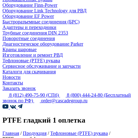
Оборудование Finn-Power
Оборудование Link Technology для РВД
Оборудование EF Power
Быстроразъемные соединения (БРС)
Адаптеры и переходники
Трубные соединения DIN 2353
Поворотные соединения
Диагностическое оборудование Parker
Краны шаровые
Изготовление и ремонт РВД
Тефлоновые (PTFE) рукава
Сервисное обслуживание и запчасти
Каталоги для скачивания
Новости
Контакты
Заказать звонок
8 (812) 490-75-90
(СПб)
8 (800) 444-24-80
(Бесплатный
звонок по РФ)
order@cascadegroup.ru
PTFE гладкий 1 оплетка
Главная
/
Продукция
/
Тефлоновые (PTFE) рукава
/