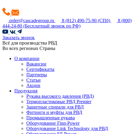
order@cascadegroup.ru
8 (812) 490-75-90
(СПб)
8 (800)
444-24-80
(Бесплатный звонок по РФ)
Заказать звонок
Всё для производства РВД
Во всех регионах Страны
О компании
Вакансии
Сертификаты
Партнеры
Статьи
Акции
Продукция
Рукава высокого давления (РВД)
Термопластиковые РВД Premier
Защитные спирали для РВД
Фитинги и муфты для РВД
Промышленные рукава
Оборудование Finn-Power
Оборудование Link Technology для РВД
Оборудование EF Power