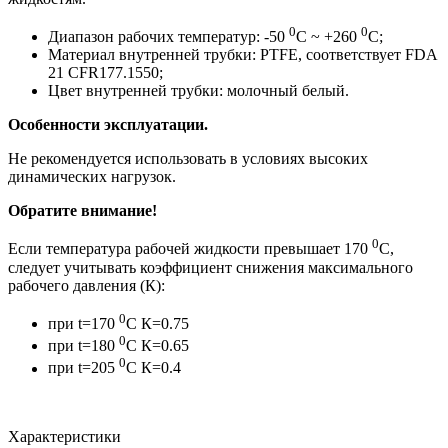
0
0
Диапазон рабочих температур: -50
С ~ +260
С;
Материал внутренней трубки: PTFE, соответствует FDA
21 CFR177.1550;
Цвет внутренней трубки: молочный белый.
Особенности эксплуатации.
Не рекомендуется использовать в условиях высоких
динамических нагрузок.
Обратите внимание!
0
Если температура рабочей жидкости превышает 170
С,
следует учитывать коэффициент снижения максимального
рабочего давления (К):
0
при t=170
C К=0.75
0
при t=180
C К=0.65
0
при t=205
C К=0.4
Характеристики