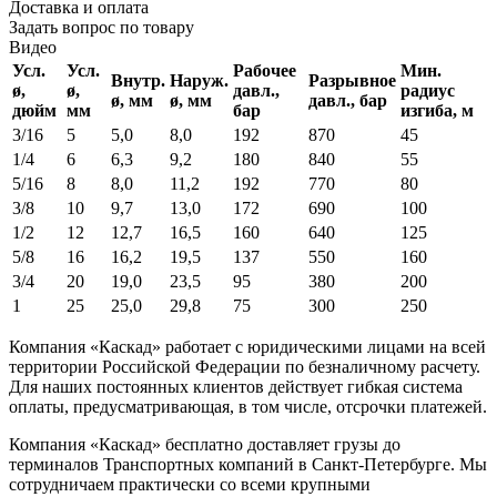
Доставка и оплата
Задать вопрос по товару
Видео
Усл.
Усл.
Рабочее
Мин.
Внутр.
Наруж.
Разрывное
ø,
ø,
давл.,
радиус
ø, мм
ø, мм
давл., бар
дюйм
мм
бар
изгиба, м
3/16
5
5,0
8,0
192
870
45
1/4
6
6,3
9,2
180
840
55
5/16
8
8,0
11,2
192
770
80
3/8
10
9,7
13,0
172
690
100
1/2
12
12,7
16,5
160
640
125
5/8
16
16,2
19,5
137
550
160
3/4
20
19,0
23,5
95
380
200
1
25
25,0
29,8
75
300
250
Компания «Каскад» работает с юридическими лицами на всей
территории Российской Федерации по безналичному расчету.
Для наших постоянных клиентов действует гибкая система
оплаты, предусматривающая, в том числе, отсрочки платежей.
Компания «Каскад» бесплатно доставляет грузы до
терминалов Транспортных компаний в Санкт-Петербурге. Мы
сотрудничаем практически со всеми крупными