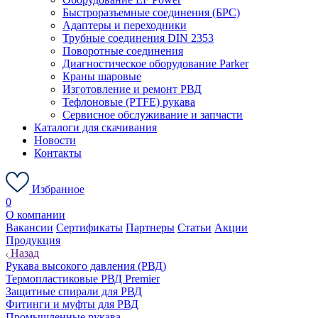
Быстроразъемные соединения (БРС)
Адаптеры и переходники
Трубные соединения DIN 2353
Поворотные соединения
Диагностическое оборудование Parker
Краны шаровые
Изготовление и ремонт РВД
Тефлоновые (PTFE) рукава
Сервисное обслуживание и запчасти
Каталоги для скачивания
Новости
Контакты
Избранное
0
О компании
Вакансии
Сертификаты
Партнеры
Статьи
Акции
Продукция
Назад
Рукава высокого давления (РВД)
Термопластиковые РВД Premier
Защитные спирали для РВД
Фитинги и муфты для РВД
Промышленные рукава