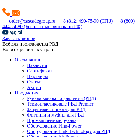
order@cascadegroup.ru
8 (812) 490-75-90
(СПб)
8 (800)
444-24-80
(Бесплатный звонок по РФ)
Заказать звонок
Всё для производства РВД
Во всех регионах Страны
О компании
Вакансии
Сертификаты
Партнеры
Статьи
Акции
Продукция
Рукава высокого давления (РВД)
Термопластиковые РВД Premier
Защитные спирали для РВД
Фитинги и муфты для РВД
Промышленные рукава
Оборудование Finn-Power
Оборудование Link Technology для РВД
Оборудование EF Power