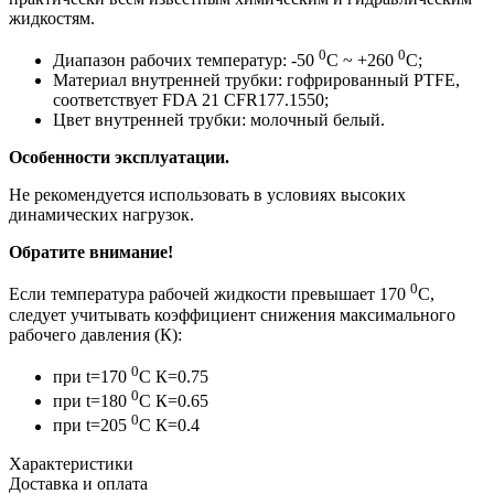
жидкостям.
0
0
Диапазон рабочих температур: -50
С ~ +260
С;
Материал внутренней трубки: гофрированный PTFE,
соответствует FDA 21 CFR177.1550;
Цвет внутренней трубки: молочный белый.
Особенности эксплуатации.
Не рекомендуется использовать в условиях высоких
динамических нагрузок.
Обратите внимание!
0
Если температура рабочей жидкости превышает 170
С,
следует учитывать коэффициент снижения максимального
рабочего давления (К):
0
при t=170
C К=0.75
0
при t=180
C К=0.65
0
при t=205
C К=0.4
Характеристики
Доставка и оплата