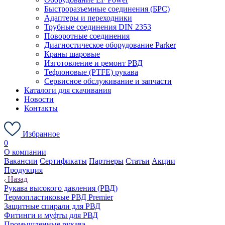
Быстроразъемные соединения (БРС)
Адаптеры и переходники
Трубные соединения DIN 2353
Поворотные соединения
Диагностическое оборудование Parker
Краны шаровые
Изготовление и ремонт РВД
Тефлоновые (PTFE) рукава
Сервисное обслуживание и запчасти
Каталоги для скачивания
Новости
Контакты
Избранное
0
О компании
Вакансии
Сертификаты
Партнеры
Статьи
Акции
Продукция
Назад
Рукава высокого давления (РВД)
Термопластиковые РВД Premier
Защитные спирали для РВД
Фитинги и муфты для РВД
Промышленные рукава