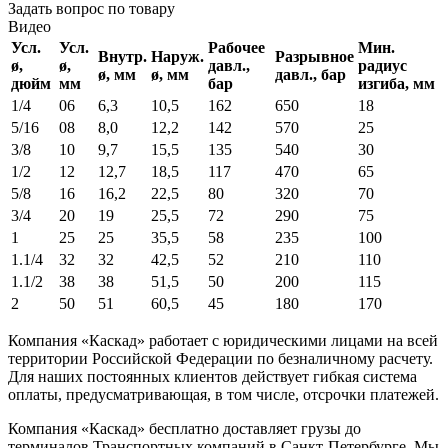
Задать вопрос по товару
Видео
Усл.
Усл.
Рабочее
Мин.
Внутр.
Наруж.
Разрывное
ø,
ø,
давл.,
радиус
ø, мм
ø, мм
давл., бар
дюйм
мм
бар
изгиба, мм
1/4
06
6,3
10,5
162
650
18
5/16
08
8,0
12,2
142
570
25
3/8
10
9,7
15,5
135
540
30
1/2
12
12,7
18,5
117
470
65
5/8
16
16,2
22,5
80
320
70
3/4
20
19
25,5
72
290
75
1
25
25
35,5
58
235
100
1.1/4
32
32
42,5
52
210
110
1.1/2
38
38
51,5
50
200
115
2
50
51
60,5
45
180
170
Компания «Каскад» работает с юридическими лицами на всей
территории Российской Федерации по безналичному расчету.
Для наших постоянных клиентов действует гибкая система
оплаты, предусматривающая, в том числе, отсрочки платежей.
Компания «Каскад» бесплатно доставляет грузы до
терминалов Транспортных компаний в Санкт-Петербурге. Мы