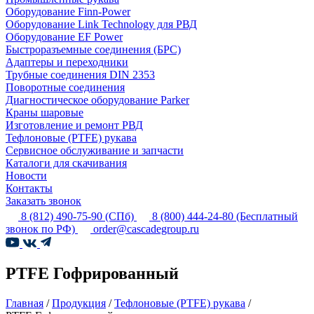
Оборудование Finn-Power
Оборудование Link Technology для РВД
Оборудование EF Power
Быстроразъемные соединения (БРС)
Адаптеры и переходники
Трубные соединения DIN 2353
Поворотные соединения
Диагностическое оборудование Parker
Краны шаровые
Изготовление и ремонт РВД
Тефлоновые (PTFE) рукава
Сервисное обслуживание и запчасти
Каталоги для скачивания
Новости
Контакты
Заказать звонок
8 (812) 490-75-90
(СПб)
8 (800) 444-24-80
(Бесплатный
звонок по РФ)
order@cascadegroup.ru
PTFE Гофрированный
Главная
/
Продукция
/
Тефлоновые (PTFE) рукава
/