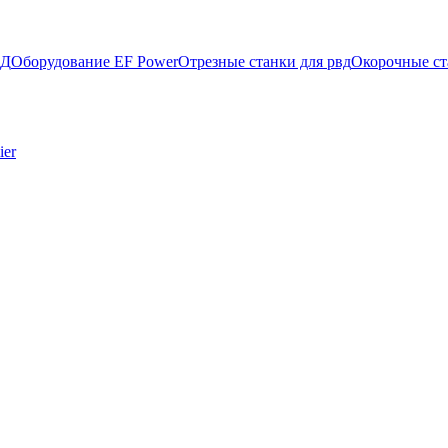
ВД
Оборудование EF Power
Отрезные станки для рвд
Окорочные ст
ier