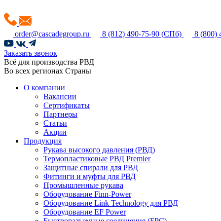
order@cascadegroup.ru
8 (812) 490-75-90
(СПб)
8 (800)
Заказать звонок
Всё для производства РВД
Во всех регионах Страны
О компании
Вакансии
Сертификаты
Партнеры
Статьи
Акции
Продукция
Рукава высокого давления (РВД)
Термопластиковые РВД Premier
Защитные спирали для РВД
Фитинги и муфты для РВД
Промышленные рукава
Оборудование Finn-Power
Оборудование Link Technology для РВД
Оборудование EF Power
Быстроразъемные соединения (БРС)