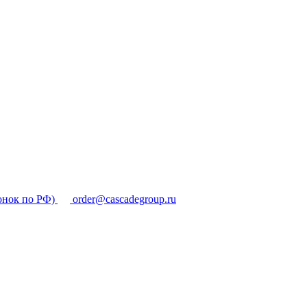
онок по РФ)
order@cascadegroup.ru