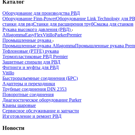
Каталог
Оборудование для производства РВД
Оборудование Finn-Power
Оборудование Link Technology для Р
станки для рвд
Станки для расширения труб
Смазка для станков
Рукава высокого давления (РВД)
Alfagomma
EasyFlex
Vitillo
Parker
Premier
Промышленные рукава
Промышленные рукава Alfagomma
Промышленные рукава Prem
Тефлоновые (PTFE) рукава
Термопластиковые РВД Premier
Защитные спирали для РВД
Фитинги и муфты для РВД
Vitillo
Быстроразъемные соединения (БРС)
Адаптеры и переходники
Трубные соединения DIN 2353
Поворотные соединения
Диагностическое оборудование Parker
Краны шаровые
Сервисное обслуживание и запчасти
Изготовление и ремонт РВД
Новости