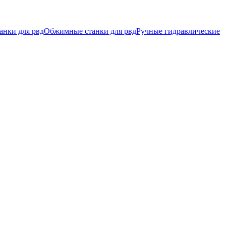
анки для рвд
Обжимные станки для рвд
Ручные гидравлические