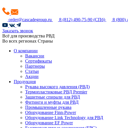
order@cascadegroup.ru
8 (812) 490-75-90
(СПб)
8 (800)
Заказать звонок
Всё для производства РВД
Во всех регионах Страны
О компании
Вакансии
Сертификаты
Партнеры
Статьи
Акции
Продукция
Рукава высокого давления (РВД)
Термопластиковые РВД Premier
Защитные спирали для РВД
Фитинги и муфты для РВД
Промышленные рукава
Оборудование Finn-Power
Оборудование Link Technology для РВД
Оборудование EF Power
Быстроразъемные соединения (БРС)