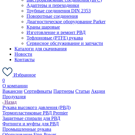
Адаптеры и переходники
Трубные соединения DIN 2353
Поворотные соединения
Диагностическое оборудование Parker
Краны шаровые
Изготовление и ремонт РВД
Тефлоновые (PTFE) рукава
Сервисное обслуживание и запчасти
Каталоги для скачивания
Новости
Контакты
Избранное
0
О компании
Вакансии
Сертификаты
Партнеры
Статьи
Акции
Продукция
Назад
Рукава высокого давления (РВД)
Термопластиковые РВД Premier
Защитные спирали для РВД
Фитинги и муфты для РВД
Промышленные рукава
Оборудование Finn-Power