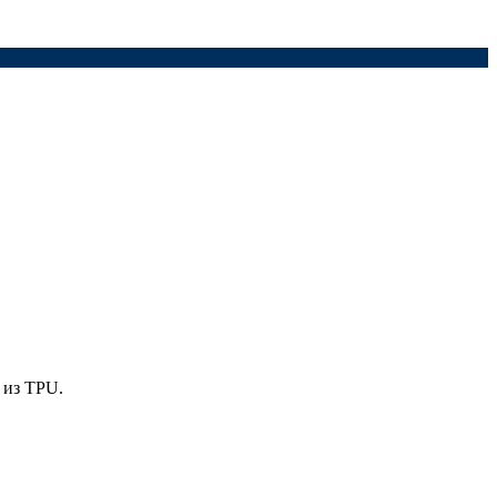
 из
TPU
.