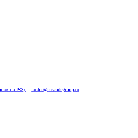
онок по РФ)
order@cascadegroup.ru