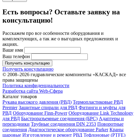
Есть вопросы? Оставьте заявку на
консультацию!
Расскажем про все особенности оборудования и
комплектующих, а так же о выгодных предложениях и
акциях.
Ваше имя
Ваш телефон
Получить консультацию
Получить консультацию
© 2008–2026 гидравлические компоненты «КАСКАД» все
права защищены
Политика конфиденциальности
Разработка сайта Web-Сфера
Каталог товаров
Рукава высокого давления (РВД)
Термопластиковые РВД
Premier
Защитные спирали для РВД
Фитинги и муфты для
РВД
Оборудование Finn-Power
Оборудование Link Technology
для РВД
Быстроразъемные соединения (БРС)
Адаптеры и
переходники
Трубные соединения DIN 2353
Поворотные
соединения
Диагностическое оборудование Parker
Краны
шаровые
Изготовление и ремонт РВД
Тефлоновые (PTFE)