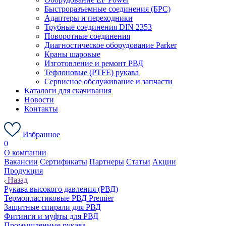
Быстроразъемные соединения (БРС)
Адаптеры и переходники
Трубные соединения DIN 2353
Поворотные соединения
Диагностическое оборудование Parker
Краны шаровые
Изготовление и ремонт РВД
Тефлоновые (PTFE) рукава
Сервисное обслуживание и запчасти
Каталоги для скачивания
Новости
Контакты
Избранное
0
О компании
Вакансии
Сертификаты
Партнеры
Статьи
Акции
Продукция
Назад
Рукава высокого давления (РВД)
Термопластиковые РВД Premier
Защитные спирали для РВД
Фитинги и муфты для РВД
Промышленные рукава