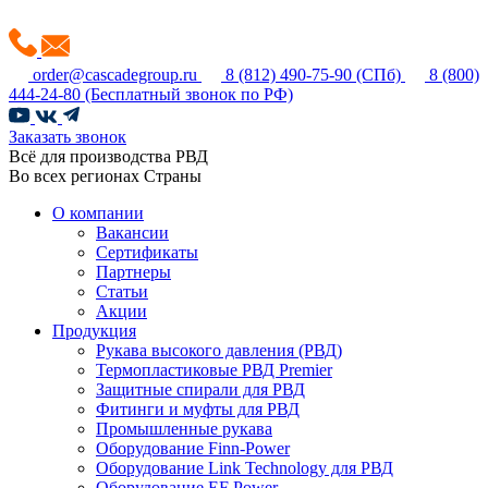
order@cascadegroup.ru
8 (812) 490-75-90
(СПб)
8 (800)
444-24-80
(Бесплатный звонок по РФ)
Заказать звонок
Всё для производства РВД
Во всех регионах Страны
О компании
Вакансии
Сертификаты
Партнеры
Статьи
Акции
Продукция
Рукава высокого давления (РВД)
Термопластиковые РВД Premier
Защитные спирали для РВД
Фитинги и муфты для РВД
Промышленные рукава
Оборудование Finn-Power
Оборудование Link Technology для РВД
Оборудование EF Power