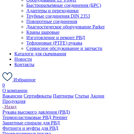
Быстроразъемные соединения (БРС)
Адаптеры и переходники
Трубные соединения DIN 2353
Поворотные соединения
Диагностическое оборудование Parker
Краны шаровые
Изготовление и ремонт РВД
Тефлоновые (PTFE) рукава
Сервисное обслуживание и запчасти
Каталоги для скачивания
Новости
Контакты
Избранное
0
О компании
Вакансии
Сертификаты
Партнеры
Статьи
Акции
Продукция
Назад
Рукава высокого давления (РВД)
Термопластиковые РВД Premier
Защитные спирали для РВД
Фитинги и муфты для РВД
Промышленные рукава