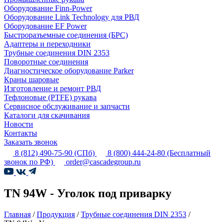
Оборудование Finn-Power
Оборудование Link Technology для РВД
Оборудование EF Power
Быстроразъемные соединения (БРС)
Адаптеры и переходники
Трубные соединения DIN 2353
Поворотные соединения
Диагностическое оборудование Parker
Краны шаровые
Изготовление и ремонт РВД
Тефлоновые (PTFE) рукава
Сервисное обслуживание и запчасти
Каталоги для скачивания
Новости
Контакты
Заказать звонок
8 (812) 490-75-90
(СПб)
8 (800) 444-24-80
(Бесплатный
звонок по РФ)
order@cascadegroup.ru
TN 94W - Уголок под приварку
Главная
/
Продукция
/
Трубные соединения DIN 2353
/