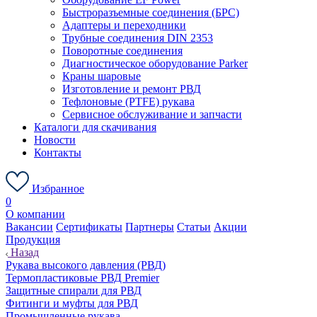
Быстроразъемные соединения (БРС)
Адаптеры и переходники
Трубные соединения DIN 2353
Поворотные соединения
Диагностическое оборудование Parker
Краны шаровые
Изготовление и ремонт РВД
Тефлоновые (PTFE) рукава
Сервисное обслуживание и запчасти
Каталоги для скачивания
Новости
Контакты
Избранное
0
О компании
Вакансии
Сертификаты
Партнеры
Статьи
Акции
Продукция
Назад
Рукава высокого давления (РВД)
Термопластиковые РВД Premier
Защитные спирали для РВД
Фитинги и муфты для РВД
Промышленные рукава