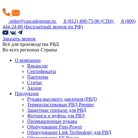
order@cascadegroup.ru
8 (812) 490-75-90
(СПб)
8 (800)
444-24-80
(Бесплатный звонок по РФ)
Заказать звонок
Всё для производства РВД
Во всех регионах Страны
О компании
Вакансии
Сертификаты
Партнеры
Статьи
Акции
Продукция
Рукава высокого давления (РВД)
Термопластиковые РВД Premier
Защитные спирали для РВД
Фитинги и муфты для РВД
Промышленные рукава
Оборудование Finn-Power
Оборудование Link Technology для РВД
Оборудование EF Power