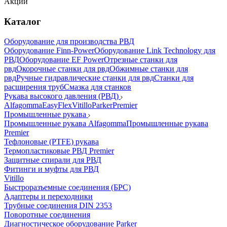
Акции
Каталог
Оборудование для производства РВД
Оборудование Finn-Power
Оборудование Link Technology для
РВД
Оборудование EF Power
Отрезные станки для
рвд
Окорочные станки для рвд
Обжимные станки для
рвд
Ручные гидравлические станки для рвд
Станки для
расширения труб
Смазка для станков
Рукава высокого давления (РВД)
Alfagomma
EasyFlex
Vitillo
Parker
Premier
Промышленные рукава
Промышленные рукава Alfagomma
Промышленные рукава
Premier
Тефлоновые (PTFE) рукава
Термопластиковые РВД Premier
Защитные спирали для РВД
Фитинги и муфты для РВД
Vitillo
Быстроразъемные соединения (БРС)
Адаптеры и переходники
Трубные соединения DIN 2353
Поворотные соединения
Диагностическое оборудование Parker