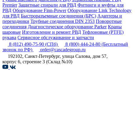
Premier
Защитные спирали для РВД
Фитинги и муфты для
РВД
Оборудование Finn-Power
Оборудование Link Technology
для РВД
Быстроразъемные соединения (БРС)
Адаптеры и
переходники
Трубные соединения DIN 2353
Поворотные
соединения
Диагностическое оборудование Parker
Краны
шаровые
Изготовление и ремонт РВД
Тефлоновые (PTFE)
рукава
Сервисное обслуживание и запчасти
8 (812) 490-75-90
(СПб)
8 (800) 444-24-80
(Бесплатный
звонок по РФ)
order@cascadegroup.ru
192102, Санкт-Петербург, улица Салова, дом 57,
корпус 6, строение 3 (Склад №10)