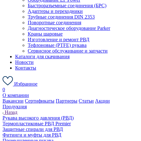
Быстроразъемные соединения (БРС)
Адаптеры и переходники
Трубные соединения DIN 2353
Поворотные соединения
Диагностическое оборудование Parker
Краны шаровые
Изготовление и ремонт РВД
Тефлоновые (PTFE) рукава
Сервисное обслуживание и запчасти
Каталоги для скачивания
Новости
Контакты
Избранное
0
О компании
Вакансии
Сертификаты
Партнеры
Статьи
Акции
Продукция
Назад
Рукава высокого давления (РВД)
Термопластиковые РВД Premier
Защитные спирали для РВД
Фитинги и муфты для РВД
Промышленные рукава