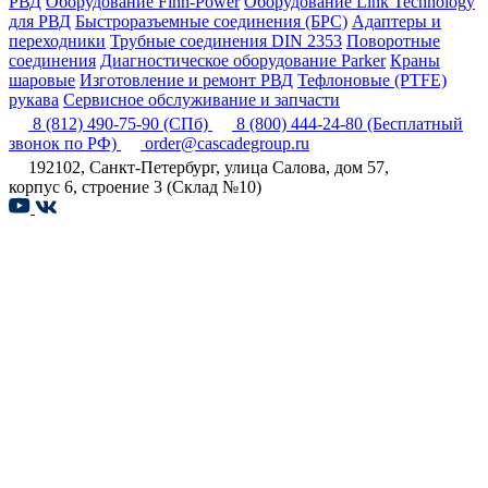
РВД
Оборудование Finn-Power
Оборудование Link Technology
для РВД
Быстроразъемные соединения (БРС)
Адаптеры и
переходники
Трубные соединения DIN 2353
Поворотные
соединения
Диагностическое оборудование Parker
Краны
шаровые
Изготовление и ремонт РВД
Тефлоновые (PTFE)
рукава
Сервисное обслуживание и запчасти
8 (812) 490-75-90
(СПб)
8 (800) 444-24-80
(Бесплатный
звонок по РФ)
order@cascadegroup.ru
192102, Санкт-Петербург, улица Салова, дом 57,
корпус 6, строение 3 (Склад №10)