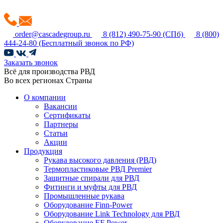
order@cascadegroup.ru
8 (812) 490-75-90
(СПб)
8 (800)
444-24-80
(Бесплатный звонок по РФ)
Заказать звонок
Всё для производства РВД
Во всех регионах Страны
О компании
Вакансии
Сертификаты
Партнеры
Статьи
Акции
Продукция
Рукава высокого давления (РВД)
Термопластиковые РВД Premier
Защитные спирали для РВД
Фитинги и муфты для РВД
Промышленные рукава
Оборудование Finn-Power
Оборудование Link Technology для РВД
Оборудование EF Power