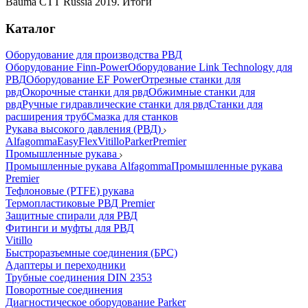
Bauma CTT Russia 2019. Итоги
Каталог
Оборудование для производства РВД
Оборудование Finn-Power
Оборудование Link Technology для
РВД
Оборудование EF Power
Отрезные станки для
рвд
Окорочные станки для рвд
Обжимные станки для
рвд
Ручные гидравлические станки для рвд
Станки для
расширения труб
Смазка для станков
Рукава высокого давления (РВД)
Alfagomma
EasyFlex
Vitillo
Parker
Premier
Промышленные рукава
Промышленные рукава Alfagomma
Промышленные рукава
Premier
Тефлоновые (PTFE) рукава
Термопластиковые РВД Premier
Защитные спирали для РВД
Фитинги и муфты для РВД
Vitillo
Быстроразъемные соединения (БРС)
Адаптеры и переходники
Трубные соединения DIN 2353
Поворотные соединения
Диагностическое оборудование Parker