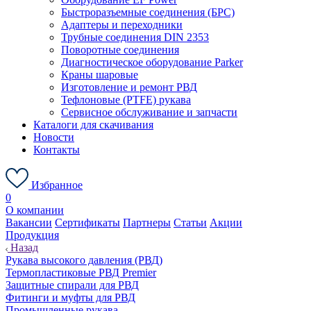
Быстроразъемные соединения (БРС)
Адаптеры и переходники
Трубные соединения DIN 2353
Поворотные соединения
Диагностическое оборудование Parker
Краны шаровые
Изготовление и ремонт РВД
Тефлоновые (PTFE) рукава
Сервисное обслуживание и запчасти
Каталоги для скачивания
Новости
Контакты
Избранное
0
О компании
Вакансии
Сертификаты
Партнеры
Статьи
Акции
Продукция
Назад
Рукава высокого давления (РВД)
Термопластиковые РВД Premier
Защитные спирали для РВД
Фитинги и муфты для РВД
Промышленные рукава