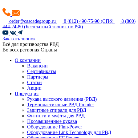
order@cascadegroup.ru
8 (812) 490-75-90
(СПб)
8 (800)
444-24-80
(Бесплатный звонок по РФ)
Заказать звонок
Всё для производства РВД
Во всех регионах Страны
О компании
Вакансии
Сертификаты
Партнеры
Статьи
Акции
Продукция
Рукава высокого давления (РВД)
Термопластиковые РВД Premier
Защитные спирали для РВД
Фитинги и муфты для РВД
Промышленные рукава
Оборудование Finn-Power
Оборудование Link Technology для РВД
Оборудование EF Power