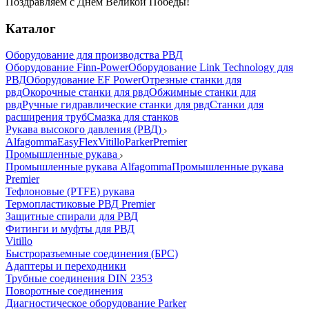
Поздравляем с Днем Великой Победы!
Каталог
Оборудование для производства РВД
Оборудование Finn-Power
Оборудование Link Technology для
РВД
Оборудование EF Power
Отрезные станки для
рвд
Окорочные станки для рвд
Обжимные станки для
рвд
Ручные гидравлические станки для рвд
Станки для
расширения труб
Смазка для станков
Рукава высокого давления (РВД)
Alfagomma
EasyFlex
Vitillo
Parker
Premier
Промышленные рукава
Промышленные рукава Alfagomma
Промышленные рукава
Premier
Тефлоновые (PTFE) рукава
Термопластиковые РВД Premier
Защитные спирали для РВД
Фитинги и муфты для РВД
Vitillo
Быстроразъемные соединения (БРС)
Адаптеры и переходники
Трубные соединения DIN 2353
Поворотные соединения
Диагностическое оборудование Parker