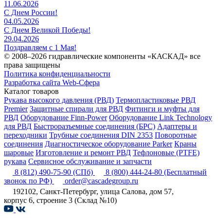
11.06.2026
С Днем России!
04.05.2026
С Днем Великой Победы!
29.04.2026
Поздравляем с 1 Мая!
© 2008–2026 гидравлические компоненты «КАСКАД» все
права защищены
Политика конфиденциальности
Разработка сайта Web-Сфера
Каталог товаров
Рукава высокого давления (РВД)
Термопластиковые РВД
Premier
Защитные спирали для РВД
Фитинги и муфты для
РВД
Оборудование Finn-Power
Оборудование Link Technology
для РВД
Быстроразъемные соединения (БРС)
Адаптеры и
переходники
Трубные соединения DIN 2353
Поворотные
соединения
Диагностическое оборудование Parker
Краны
шаровые
Изготовление и ремонт РВД
Тефлоновые (PTFE)
рукава
Сервисное обслуживание и запчасти
8 (812) 490-75-90
(СПб)
8 (800) 444-24-80
(Бесплатный
звонок по РФ)
order@cascadegroup.ru
192102, Санкт-Петербург, улица Салова, дом 57,
корпус 6, строение 3 (Склад №10)