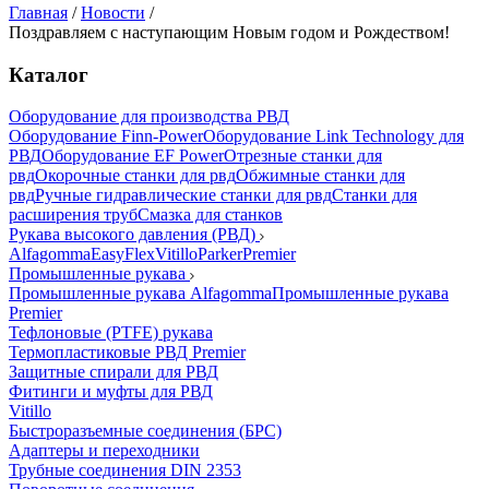
Главная
/
Новости
/
Поздравляем с наступающим Новым годом и Рождеством!
Каталог
Оборудование для производства РВД
Оборудование Finn-Power
Оборудование Link Technology для
РВД
Оборудование EF Power
Отрезные станки для
рвд
Окорочные станки для рвд
Обжимные станки для
рвд
Ручные гидравлические станки для рвд
Станки для
расширения труб
Смазка для станков
Рукава высокого давления (РВД)
Alfagomma
EasyFlex
Vitillo
Parker
Premier
Промышленные рукава
Промышленные рукава Alfagomma
Промышленные рукава
Premier
Тефлоновые (PTFE) рукава
Термопластиковые РВД Premier
Защитные спирали для РВД
Фитинги и муфты для РВД
Vitillo
Быстроразъемные соединения (БРС)
Адаптеры и переходники
Трубные соединения DIN 2353