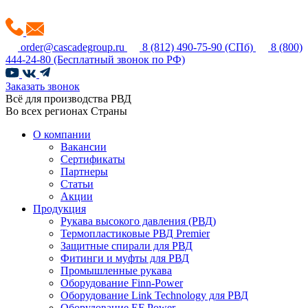
order@cascadegroup.ru
8 (812) 490-75-90
(СПб)
8 (800)
444-24-80
(Бесплатный звонок по РФ)
Заказать звонок
Всё для производства РВД
Во всех регионах Страны
О компании
Вакансии
Сертификаты
Партнеры
Статьи
Акции
Продукция
Рукава высокого давления (РВД)
Термопластиковые РВД Premier
Защитные спирали для РВД
Фитинги и муфты для РВД
Промышленные рукава
Оборудование Finn-Power
Оборудование Link Technology для РВД
Оборудование EF Power