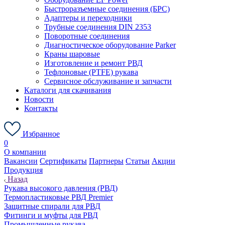
Быстроразъемные соединения (БРС)
Адаптеры и переходники
Трубные соединения DIN 2353
Поворотные соединения
Диагностическое оборудование Parker
Краны шаровые
Изготовление и ремонт РВД
Тефлоновые (PTFE) рукава
Сервисное обслуживание и запчасти
Каталоги для скачивания
Новости
Контакты
Избранное
0
О компании
Вакансии
Сертификаты
Партнеры
Статьи
Акции
Продукция
Назад
Рукава высокого давления (РВД)
Термопластиковые РВД Premier
Защитные спирали для РВД
Фитинги и муфты для РВД
Промышленные рукава