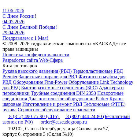
11.06.2026
С Днем России!
04.05.2026
С Днем Великой Победы!
29.04.2026
Поздравляем с 1 Мая!
© 2008–2026 гидравлические компоненты «КАСКАД» все
права защищены
Политика конфиденциальности
Разработка сайта Web-Сфера
Каталог товаров
Рукава высокого давления (РВД)
Термопластиковые РВД
Premier
Защитные спирали для РВД
Фитинги и муфты для
РВД
Оборудование Finn-Power
Оборудование Link Technology
для РВД
Быстроразъемные соединения (БРС)
Адаптеры и
переходники
Трубные соединения DIN 2353
Поворотные
соединения
Диагностическое оборудование Parker
Краны
шаровые
Изготовление и ремонт РВД
Тефлоновые (PTFE)
рукава
Сервисное обслуживание и запчасти
8 (812) 490-75-90
(СПб)
8 (800) 444-24-80
(Бесплатный
звонок по РФ)
order@cascadegroup.ru
192102, Санкт-Петербург, улица Салова, дом 57,
корпус 6, строение 3 (Склад №10)