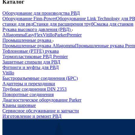
Каталог
Оборудование для производства РВД
Оборудование Finn-Power
Оборудование Link Technology для Р
станки для рвд
Станки для расширения труб
Смазка для станков
Рукава высокого давления (РВД)
Alfagomma
EasyFlex
Vitillo
Parker
Premier
Промышленные рукава
Промышленные рукава Alfagomma
Промышленные рукава Prem
Тефлоновые (PTFE) рукава
Термопластиковые РВД Premier
Защитные спирали для РВД
Фитинги и муфты для РВД
Vitillo
Быстроразъемные соединения (БРС)
Адаптеры и переходники
Трубные соединения DIN 2353
Поворотные соединения
Диагностическое оборудование Parker
Краны шаровые
Сервисное обслуживание и запчасти
Изготовление и ремонт РВД