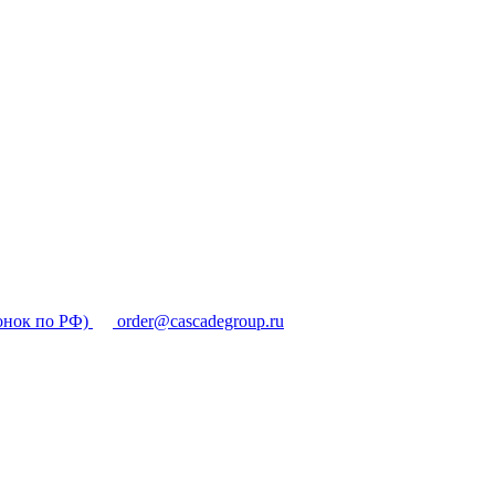
онок по РФ)
order@cascadegroup.ru