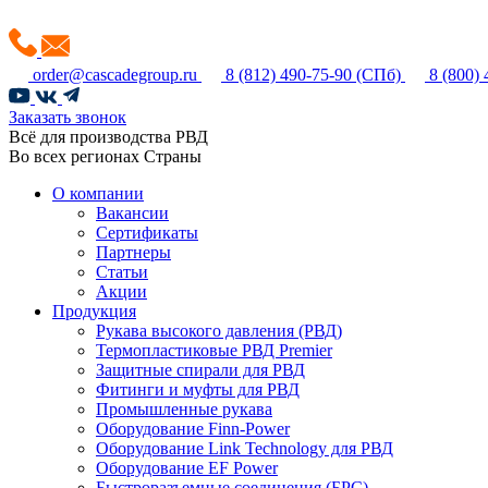
order@cascadegroup.ru
8 (812) 490-75-90
(СПб)
8 (800)
Заказать звонок
Всё для производства РВД
Во всех регионах Страны
О компании
Вакансии
Сертификаты
Партнеры
Статьи
Акции
Продукция
Рукава высокого давления (РВД)
Термопластиковые РВД Premier
Защитные спирали для РВД
Фитинги и муфты для РВД
Промышленные рукава
Оборудование Finn-Power
Оборудование Link Technology для РВД
Оборудование EF Power
Быстроразъемные соединения (БРС)