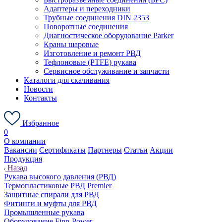
Адаптеры и переходники
Трубные соединения DIN 2353
Поворотные соединения
Диагностическое оборудование Parker
Краны шаровые
Изготовление и ремонт РВД
Тефлоновые (PTFE) рукава
Сервисное обслуживание и запчасти
Каталоги для скачивания
Новости
Контакты
Избранное
0
О компании
Вакансии
Сертификаты
Партнеры
Статьи
Акции
Продукция
Назад
Рукава высокого давления (РВД)
Термопластиковые РВД Premier
Защитные спирали для РВД
Фитинги и муфты для РВД
Промышленные рукава
Оборудование Finn-Power