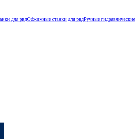
анки для рвд
Обжимные станки для рвд
Ручные гидравлические