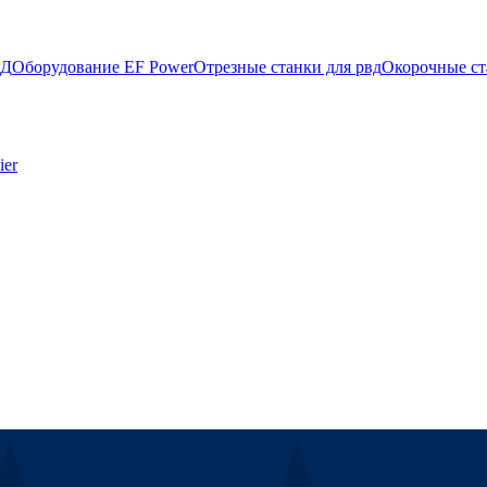
ВД
Оборудование EF Power
Отрезные станки для рвд
Окорочные ст
ier