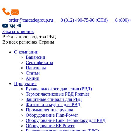
order@cascadegroup.ru
8 (812) 490-75-90
(СПб)
8 (800)
Заказать звонок
Всё для производства РВД
Во всех регионах Страны
О компании
Вакансии
Сертификаты
Партнеры
Статьи
Акции
Продукция
Рукава высокого давления (РВД)
Термопластиковые РВД Premier
Защитные спирали для РВД
Фитинги и муфты для РВД
Промышленные рукава
Оборудование Finn-Power
Оборудование Link Technology для РВД
Оборудование EF Power
Быстроразъемные соединения (БРС)