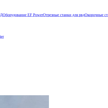
ВД
Оборудование EF Power
Отрезные станки для рвд
Окорочные ст
ier