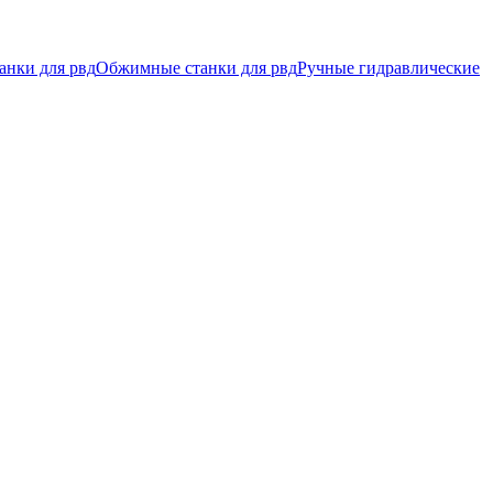
анки для рвд
Обжимные станки для рвд
Ручные гидравлические