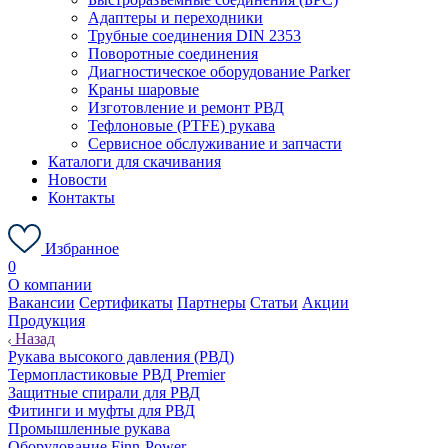
Адаптеры и переходники
Трубные соединения DIN 2353
Поворотные соединения
Диагностическое оборудование Parker
Краны шаровые
Изготовление и ремонт РВД
Тефлоновые (PTFE) рукава
Сервисное обслуживание и запчасти
Каталоги для скачивания
Новости
Контакты
Избранное
0
О компании
Вакансии
Сертификаты
Партнеры
Статьи
Акции
Продукция
Назад
Рукава высокого давления (РВД)
Термопластиковые РВД Premier
Защитные спирали для РВД
Фитинги и муфты для РВД
Промышленные рукава
Оборудование Finn-Power