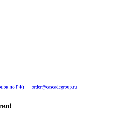
онок по РФ)
order@cascadegroup.ru
тво!