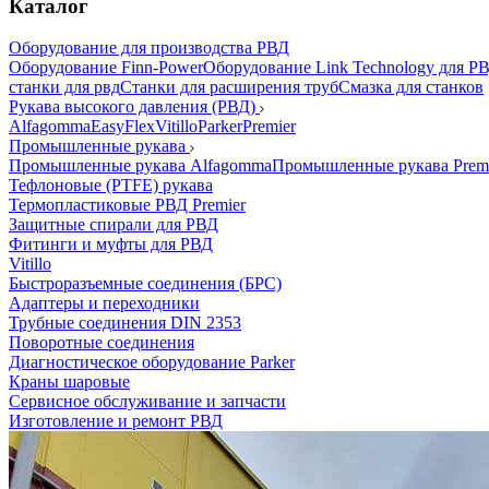
Каталог
Оборудование для производства РВД
Оборудование Finn-Power
Оборудование Link Technology для Р
станки для рвд
Станки для расширения труб
Смазка для станков
Рукава высокого давления (РВД)
Alfagomma
EasyFlex
Vitillo
Parker
Premier
Промышленные рукава
Промышленные рукава Alfagomma
Промышленные рукава Prem
Тефлоновые (PTFE) рукава
Термопластиковые РВД Premier
Защитные спирали для РВД
Фитинги и муфты для РВД
Vitillo
Быстроразъемные соединения (БРС)
Адаптеры и переходники
Трубные соединения DIN 2353
Поворотные соединения
Диагностическое оборудование Parker
Краны шаровые
Сервисное обслуживание и запчасти
Изготовление и ремонт РВД