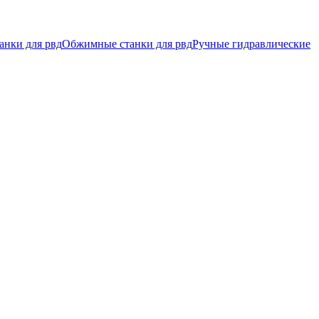
анки для рвд
Обжимные станки для рвд
Ручные гидравлические