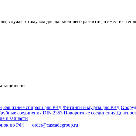
илы, служит стимулом для дальнейшего развития, а вместе с тепл
ва защищены
r
Защитные спирали для РВД
Фитинги и муфты для РВД
Оборуд
Трубные соединения DIN 2353
Поворотные соединения
Диагност
е и запчасти
онок по РФ)
order@cascadegroup.ru