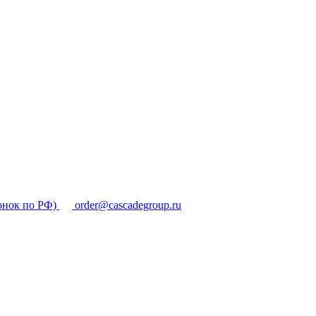
онок по РФ)
order@cascadegroup.ru