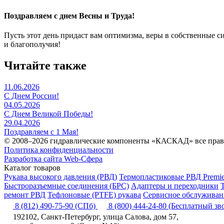
Поздравляем с днем Весны и Труда!
Пусть этот день придаст вам оптимизма, веры в собственные с
и благополучия!
Читайте также
11.06.2026
С Днем России!
04.05.2026
С Днем Великой Победы!
29.04.2026
Поздравляем с 1 Мая!
© 2008–2026 гидравлические компоненты «КАСКАД» все пра
Политика конфиденциальности
Разработка сайта Web-Сфера
Каталог товаров
Рукава высокого давления (РВД)
Термопластиковые РВД Premie
Быстроразъемные соединения (БРС)
Адаптеры и переходники
ремонт РВД
Тефлоновые (PTFE) рукава
Сервисное обслуживани
8 (812) 490-75-90
(СПб)
8 (800) 444-24-80
(Бесплатный зв
192102, Санкт-Петербург, улица Салова, дом 57,