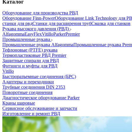
Каталог
Оборудование для производства РВД
Оборудование Finn-Power
Оборудование Link Technology для Р
станки для рвд
Станки для расширения труб
Смазка для станков
Рукава высокого давления (РВД)
Alfagomma
EasyFlex
Vitillo
Parker
Premier
Промышленные рукава
Промышленные рукава Alfagomma
Промышленные рукава Prem
Тефлоновые (PTFE) рукава
Термопластиковые РВД Premier
Защитные спирали для РВД
Фитинги и муфты для РВД
Vitillo
Быстроразъемные соединения (БРС)
Адаптеры и переходники
Трубные соединения DIN 2353
Поворотные соединения
Диагностическое оборудование Parker
Краны шаровые
Сервисное обслуживание и запчасти
Изготовление и ремонт РВД