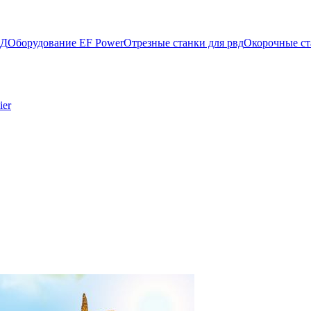
ВД
Оборудование EF Power
Отрезные станки для рвд
Окорочные ст
ier