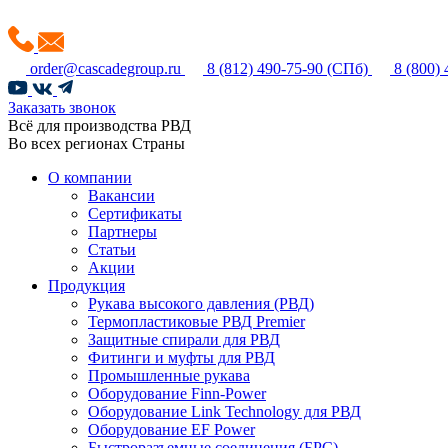
order@cascadegroup.ru
8 (812) 490-75-90
(СПб)
8 (800)
Заказать звонок
Всё для производства РВД
Во всех регионах Страны
О компании
Вакансии
Сертификаты
Партнеры
Статьи
Акции
Продукция
Рукава высокого давления (РВД)
Термопластиковые РВД Premier
Защитные спирали для РВД
Фитинги и муфты для РВД
Промышленные рукава
Оборудование Finn-Power
Оборудование Link Technology для РВД
Оборудование EF Power
Быстроразъемные соединения (БРС)