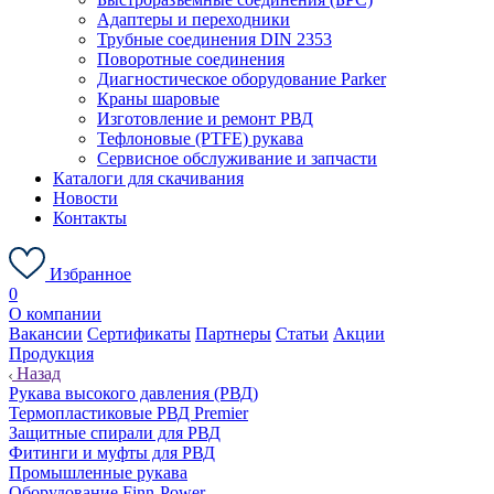
Адаптеры и переходники
Трубные соединения DIN 2353
Поворотные соединения
Диагностическое оборудование Parker
Краны шаровые
Изготовление и ремонт РВД
Тефлоновые (PTFE) рукава
Сервисное обслуживание и запчасти
Каталоги для скачивания
Новости
Контакты
Избранное
0
О компании
Вакансии
Сертификаты
Партнеры
Статьи
Акции
Продукция
Назад
Рукава высокого давления (РВД)
Термопластиковые РВД Premier
Защитные спирали для РВД
Фитинги и муфты для РВД
Промышленные рукава
Оборудование Finn-Power