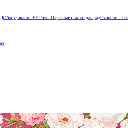
ВД
Оборудование EF Power
Отрезные станки для рвд
Окорочные ст
ier