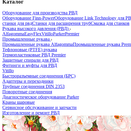
Каталог
Оборудование для производства РВД
Оборудование Finn-Power
Оборудование Link Technology для Р
станки для рвд
Станки для расширения труб
Смазка для станков
Рукава высокого давления (РВД)
Alfagomma
EasyFlex
Vitillo
Parker
Premier
Промышленные рукава
Промышленные рукава Alfagomma
Промышленные рукава Prem
Тефлоновые (PTFE) рукава
Термопластиковые РВД Premier
Защитные спирали для РВД
Фитинги и муфты для РВД
Vitillo
Быстроразъемные соединения (БРС)
Адаптеры и переходники
Трубные соединения DIN 2353
Поворотные соединения
Диагностическое оборудование Parker
Краны шаровые
Сервисное обслуживание и запчасти
Изготовление и ремонт РВД