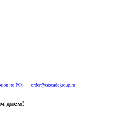
онок по РФ)
order@cascadegroup.ru
м днем!