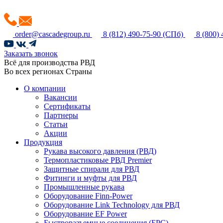
order@cascadegroup.ru
8 (812) 490-75-90
(СПб)
8 (800)
Заказать звонок
Всё для производства РВД
Во всех регионах Страны
О компании
Вакансии
Сертификаты
Партнеры
Статьи
Акции
Продукция
Рукава высокого давления (РВД)
Термопластиковые РВД Premier
Защитные спирали для РВД
Фитинги и муфты для РВД
Промышленные рукава
Оборудование Finn-Power
Оборудование Link Technology для РВД
Оборудование EF Power
Быстроразъемные соединения (БРС)