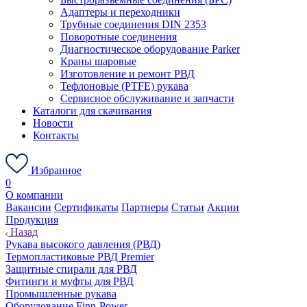
Адаптеры и переходники
Трубные соединения DIN 2353
Поворотные соединения
Диагностическое оборудование Parker
Краны шаровые
Изготовление и ремонт РВД
Тефлоновые (PTFE) рукава
Сервисное обслуживание и запчасти
Каталоги для скачивания
Новости
Контакты
Избранное
0
О компании
Вакансии
Сертификаты
Партнеры
Статьи
Акции
Продукция
Назад
Рукава высокого давления (РВД)
Термопластиковые РВД Premier
Защитные спирали для РВД
Фитинги и муфты для РВД
Промышленные рукава
Оборудование Finn-Power