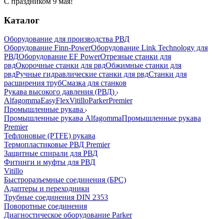
С праздником 9 мая!
Каталог
Оборудование для производства РВД
Оборудование Finn-Power
Оборудование Link Technology для
РВД
Оборудование EF Power
Отрезные станки для
рвд
Окорочные станки для рвд
Обжимные станки для
рвд
Ручные гидравлические станки для рвд
Станки для
расширения труб
Смазка для станков
Рукава высокого давления (РВД)
Alfagomma
EasyFlex
Vitillo
Parker
Premier
Промышленные рукава
Промышленные рукава Alfagomma
Промышленные рукава
Premier
Тефлоновые (PTFE) рукава
Термопластиковые РВД Premier
Защитные спирали для РВД
Фитинги и муфты для РВД
Vitillo
Быстроразъемные соединения (БРС)
Адаптеры и переходники
Трубные соединения DIN 2353
Поворотные соединения
Диагностическое оборудование Parker