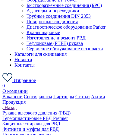
Быстроразъемные соединения (БРС)
Адаптеры и переходники
Трубные соединения DIN 2353
Поворотные соединения
Диагностическое оборудование Parker
Краны шаровые
Изготовление и ремонт РВД
Тефлоновые (PTFE) рукава
Сервисное обслуживание и запчасти
Каталоги для скачивания
Новости
Контакты
Избранное
0
О компании
Вакансии
Сертификаты
Партнеры
Статьи
Акции
Продукция
Назад
Рукава высокого давления (РВД)
Термопластиковые РВД Premier
Защитные спирали для РВД
Фитинги и муфты для РВД
Промышленные рукава