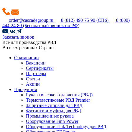
order@cascadegroup.ru
8 (812) 490-75-90
(СПб)
8 (800)
444-24-80
(Бесплатный звонок по РФ)
Заказать звонок
Всё для производства РВД
Во всех регионах Страны
О компании
Вакансии
Сертификаты
Партнеры
Статьи
Акции
Продукция
Рукава высокого давления (РВД)
Термопластиковые РВД Premier
Защитные спирали для РВД
Фитинги и муфты для РВД
Промышленные рукава
Оборудование Finn-Power
Оборудование Link Technology для РВД
Оборудование EF Power