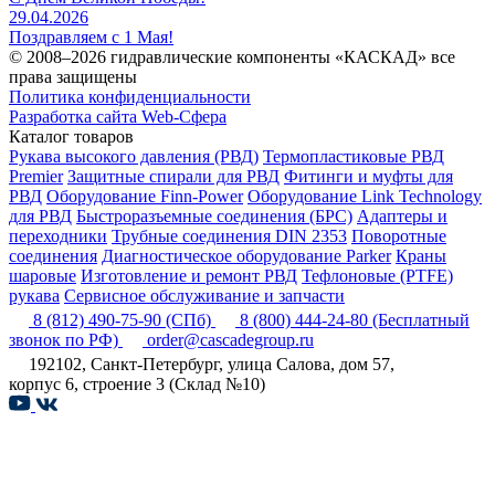
29.04.2026
Поздравляем с 1 Мая!
© 2008–2026 гидравлические компоненты «КАСКАД» все
права защищены
Политика конфиденциальности
Разработка сайта Web-Сфера
Каталог товаров
Рукава высокого давления (РВД)
Термопластиковые РВД
Premier
Защитные спирали для РВД
Фитинги и муфты для
РВД
Оборудование Finn-Power
Оборудование Link Technology
для РВД
Быстроразъемные соединения (БРС)
Адаптеры и
переходники
Трубные соединения DIN 2353
Поворотные
соединения
Диагностическое оборудование Parker
Краны
шаровые
Изготовление и ремонт РВД
Тефлоновые (PTFE)
рукава
Сервисное обслуживание и запчасти
8 (812) 490-75-90
(СПб)
8 (800) 444-24-80
(Бесплатный
звонок по РФ)
order@cascadegroup.ru
192102, Санкт-Петербург, улица Салова, дом 57,
корпус 6, строение 3 (Склад №10)