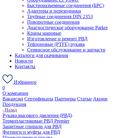
Быстроразъемные соединения (БРС)
Адаптеры и переходники
Трубные соединения DIN 2353
Поворотные соединения
Диагностическое оборудование Parker
Краны шаровые
Изготовление и ремонт РВД
Тефлоновые (PTFE) рукава
Сервисное обслуживание и запчасти
Каталоги для скачивания
Новости
Контакты
Избранное
0
О компании
Вакансии
Сертификаты
Партнеры
Статьи
Акции
Продукция
Назад
Рукава высокого давления (РВД)
Термопластиковые РВД Premier
Защитные спирали для РВД
Фитинги и муфты для РВД
Промышленные рукава