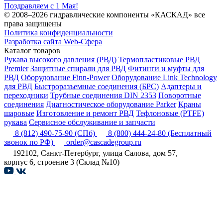
Поздравляем с 1 Мая!
© 2008–2026 гидравлические компоненты «КАСКАД» все
права защищены
Политика конфиденциальности
Разработка сайта Web-Сфера
Каталог товаров
Рукава высокого давления (РВД)
Термопластиковые РВД
Premier
Защитные спирали для РВД
Фитинги и муфты для
РВД
Оборудование Finn-Power
Оборудование Link Technology
для РВД
Быстроразъемные соединения (БРС)
Адаптеры и
переходники
Трубные соединения DIN 2353
Поворотные
соединения
Диагностическое оборудование Parker
Краны
шаровые
Изготовление и ремонт РВД
Тефлоновые (PTFE)
рукава
Сервисное обслуживание и запчасти
8 (812) 490-75-90
(СПб)
8 (800) 444-24-80
(Бесплатный
звонок по РФ)
order@cascadegroup.ru
192102, Санкт-Петербург, улица Салова, дом 57,
корпус 6, строение 3 (Склад №10)