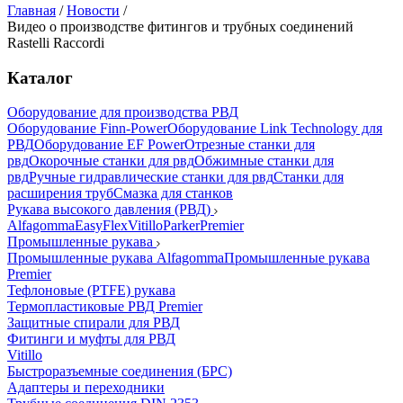
Главная
/
Новости
/
Видео о производстве фитингов и трубных соединений
Rastelli Raccordi
Каталог
Оборудование для производства РВД
Оборудование Finn-Power
Оборудование Link Technology для
РВД
Оборудование EF Power
Отрезные станки для
рвд
Окорочные станки для рвд
Обжимные станки для
рвд
Ручные гидравлические станки для рвд
Станки для
расширения труб
Смазка для станков
Рукава высокого давления (РВД)
Alfagomma
EasyFlex
Vitillo
Parker
Premier
Промышленные рукава
Промышленные рукава Alfagomma
Промышленные рукава
Premier
Тефлоновые (PTFE) рукава
Термопластиковые РВД Premier
Защитные спирали для РВД
Фитинги и муфты для РВД
Vitillo
Быстроразъемные соединения (БРС)
Адаптеры и переходники