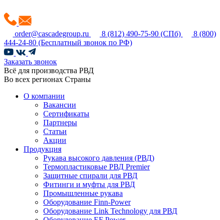
order@cascadegroup.ru
8 (812) 490-75-90
(СПб)
8 (800)
444-24-80
(Бесплатный звонок по РФ)
Заказать звонок
Всё для производства РВД
Во всех регионах Страны
О компании
Вакансии
Сертификаты
Партнеры
Статьи
Акции
Продукция
Рукава высокого давления (РВД)
Термопластиковые РВД Premier
Защитные спирали для РВД
Фитинги и муфты для РВД
Промышленные рукава
Оборудование Finn-Power
Оборудование Link Technology для РВД
Оборудование EF Power