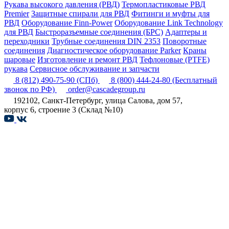
Рукава высокого давления (РВД)
Термопластиковые РВД
Premier
Защитные спирали для РВД
Фитинги и муфты для
РВД
Оборудование Finn-Power
Оборудование Link Technology
для РВД
Быстроразъемные соединения (БРС)
Адаптеры и
переходники
Трубные соединения DIN 2353
Поворотные
соединения
Диагностическое оборудование Parker
Краны
шаровые
Изготовление и ремонт РВД
Тефлоновые (PTFE)
рукава
Сервисное обслуживание и запчасти
8 (812) 490-75-90
(СПб)
8 (800) 444-24-80
(Бесплатный
звонок по РФ)
order@cascadegroup.ru
192102, Санкт-Петербург, улица Салова, дом 57,
корпус 6, строение 3 (Склад №10)